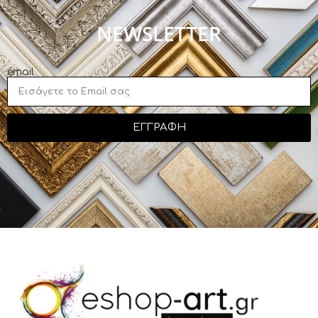
NEWSLETTER
email
ΕΓΓΡΑΦΗ