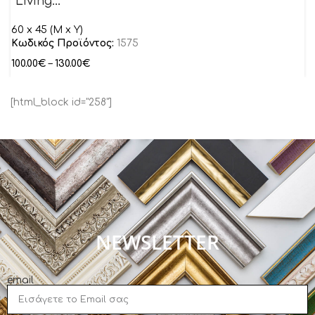
“Living…”
60 x 45 (M x Y)
Κωδικός Προϊόντος:
1575
100.00
€
–
130.00
€
[html_block id="258"]
NEWSLETTER
email