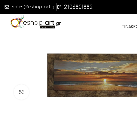
2106801882
sales@eshop-art.gr
ΠΙΝΑΚΕ
Click to enlarge