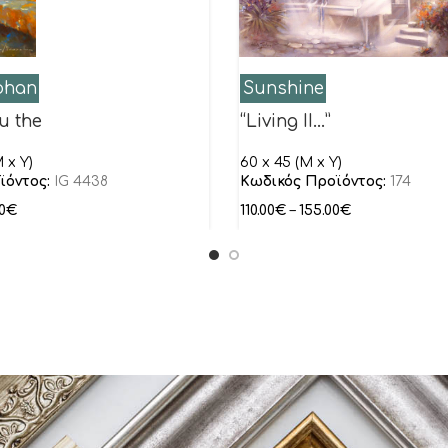
ohan
Sunshine
u the
“Living II…”
 x Y)
60 x 45 (M x Y)
ϊόντος:
IG 4438
Κωδικός Προϊόντος:
174
0
€
110.00
€
–
155.00
€