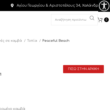
Αγίου Γεωργίου & Αριστοτέλους 34, Χαλάνδρι
0
ές σε καμβά
Τοπία
Peaceful Beach
ΠΙΣΩ ΣΤΗΝ ΑΡΧΙΚΗ
1
αρομένο καμβά