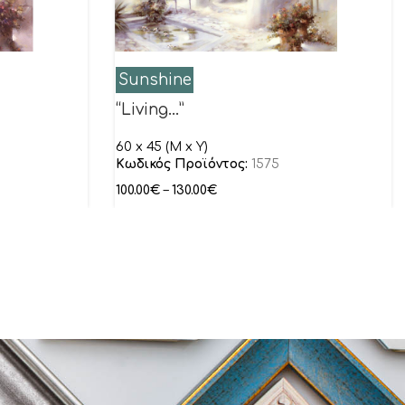
Sunshine
“Living…”
60 x 45 (M x Y)
Κωδικός Προϊόντος:
1575
100.00
€
–
130.00
€