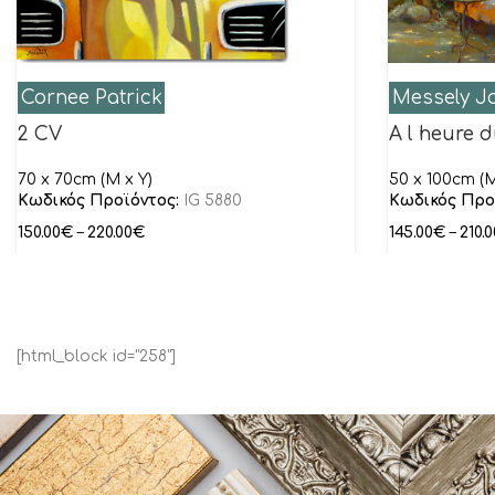
Cornee Patrick
Messely J
2 CV
A l heure d
70 x 70cm (M x Y)
50 x 100cm (M
Κωδικός Προϊόντος:
IG 5880
Κωδικός Προ
150.00
€
–
220.00
€
145.00
€
–
210.0
[html_block id="258"]