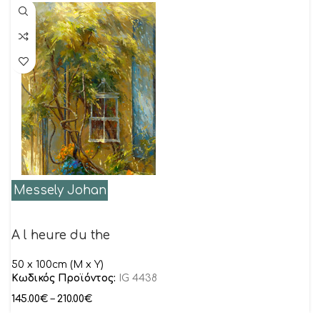
Messely Johan
A l heure du the
50 x 100cm (M x Y)
Κωδικός Προϊόντος:
IG 4438
145.00
€
–
210.00
€