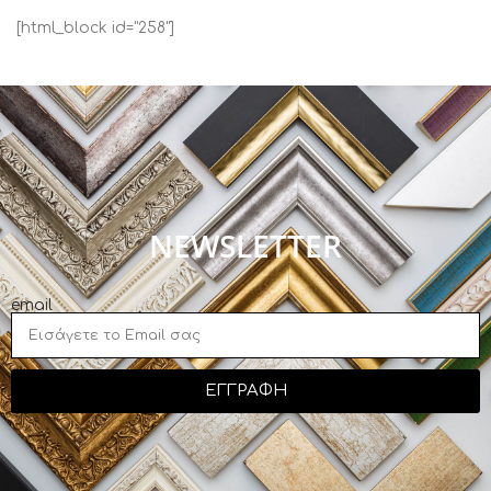
[html_block id="258"]
NEWSLETTER
email
ΕΓΓΡΑΦΗ