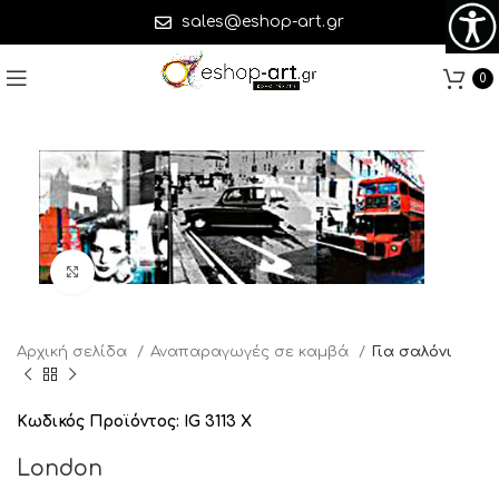
sales@eshop-art.gr
0
Click to enlarge
Αρχική σελίδα
Αναπαραγωγές σε καμβά
Για σαλόνι
Κωδικός Προϊόντος:
IG 3113 X
London