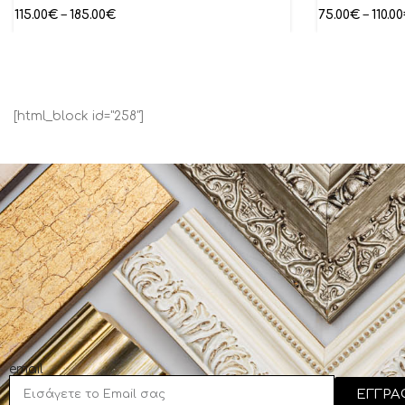
115.00
€
–
185.00
€
75.00
€
–
110.00
[html_block id="258"]
email
ΕΓΓΡΑ