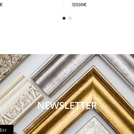
€
120.00
€
NEWSLETTER
ΦΗ