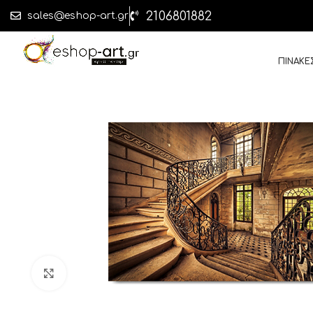
2106801882
sales@eshop-art.gr
ΠΙΝΑΚΕ
Click to enlarge