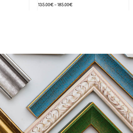
135.00
€
–
185.00
€