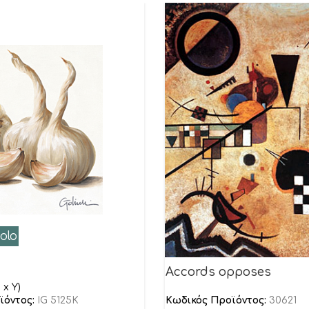
aolo
Accords opposes
 x Υ)
ϊόντος:
IG 5125K
Κωδικός Προϊόντος:
30621