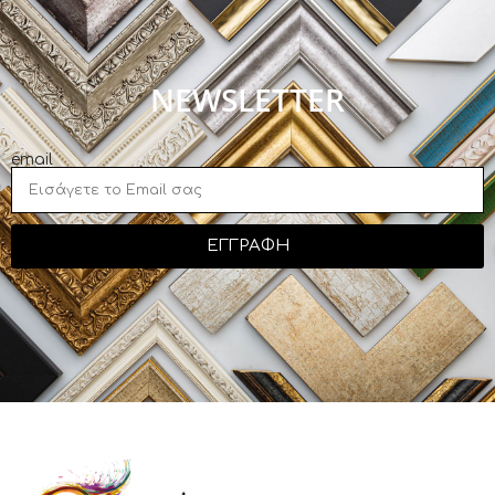
NEWSLETTER
email
ΕΓΓΡΑΦΗ