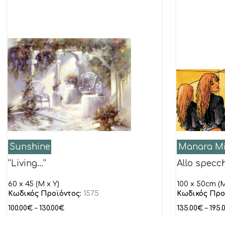
Sunshine
Manara Mi
“Living…”
Allo specch
60 x 45 (M x Y)
100 x 50cm (M
Κωδικός Προϊόντος:
1575
Κωδικός Προ
100.00
€
–
130.00
€
135.00
€
–
195.