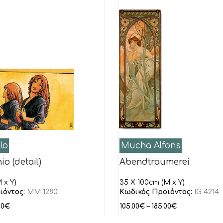
lo
Mucha Alfons
io (detail)
Abendtraumerei
 x Y)
35 X 100cm (M x Y)
ϊόντος:
MM 1280
Κωδικός Προϊόντος:
IG 4214
00
€
105.00
€
–
185.00
€