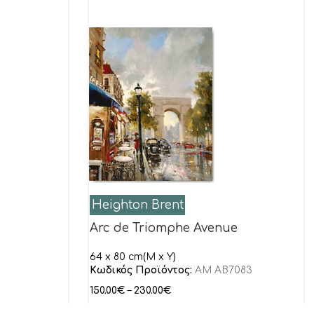
Heighton Brent
Arc de Triomphe Avenue
64 x 80 cm(M x Y)
Κωδικός Προϊόντος:
AM AB7083
150.00
€
–
230.00
€