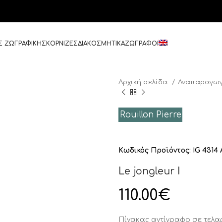
Σ ΖΩΓΡΑΦΙΚΗΣ
ΚΟΡΝΙΖΕΣ
ΔΙΑΚΟΣΜΗΤΙΚΑ
ΖΩΓΡΑΦΟΙ
Αρχική σελίδα
Αναπαραγωγ
Rouillon Pierre
Κωδικός Προϊόντος:
IG 4314 
Le jongleur I
110.00
€
Πίνακας αντίγραφο σε τελ