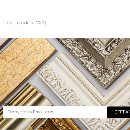
[html_block id="258"]
email
ΕΓΓΡΑ