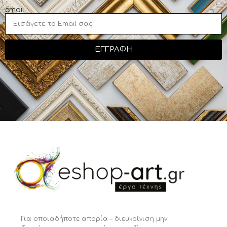
email
ΕΓΓΡΑΦΗ
Για οποιαδήποτε απορία – διευκρίνιση μην