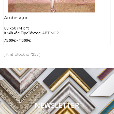
Arabesque
50 x50 (M x Y)
Κωδικός Προϊόντος:
ABT 6619
75.00
€
–
110.00
€
[html_block id="258"]
NEWSLETTER