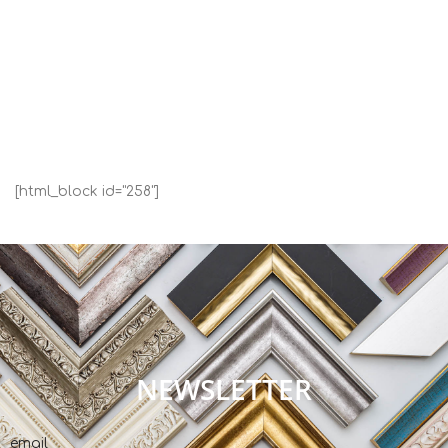
[html_block id="258"]
NEWSLETTER
email