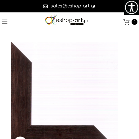
sales@eshop-art.gr
0