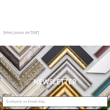
[html_block id="258"]
NEWSLETTER
email