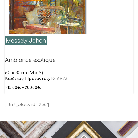
Messely Johan
Ambiance exotique
60 x 80cm (M x Y)
Κωδικός Προϊόντος:
IG 6973
145.00
€
–
200.00
€
[html_block id="258"]