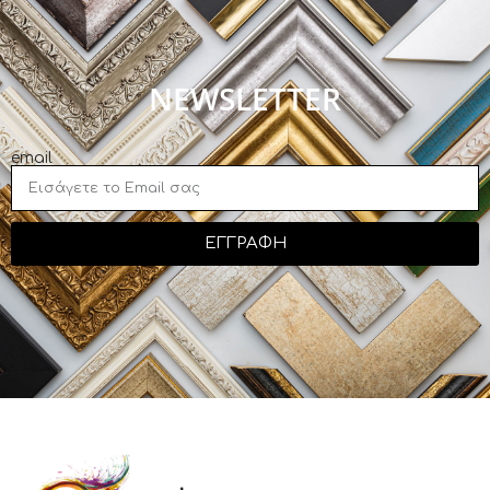
NEWSLETTER
email
ΕΓΓΡΑΦΗ