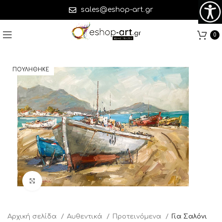
sales@eshop-art.gr
0
ΠΟΥΛΗΘΗΚΕ
Click to enlarge
Αρχική σελίδα
Αυθεντικά
Προτεινόμενα
Για Σαλόνι