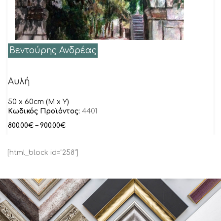
Βεντούρης Ανδρέας
Αυλή
50 x 60cm (M x Y)
Κωδικός Προϊόντος:
4401
800.00
€
–
900.00
€
[html_block id="258"]