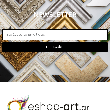
NEWSLETTER
email
ΕΓΓΡΑΦΗ