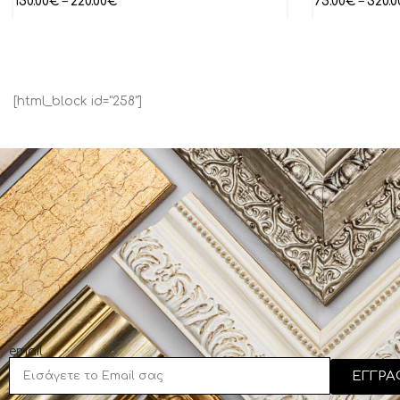
150.00
€
–
220.00
€
75.00
€
–
320.0
[html_block id="258"]
email
ΕΓΓΡΑ