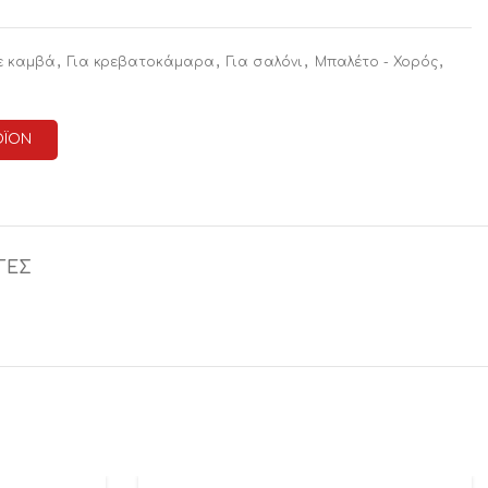
,
,
,
,
ε καμβά
Για κρεβατοκάμαρα
Για σαλόνι
Μπαλέτο - Χορός
ΟΪΟΝ
ΓΕΣ