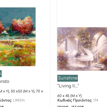
i
Sunshine
prato
“Living II…”
 x Y), 50 x50 (M x Y), 70 x
60 x 45 (M x Y)
ϊόντος:
LR431n
Κωδικός Προϊόντος:
174