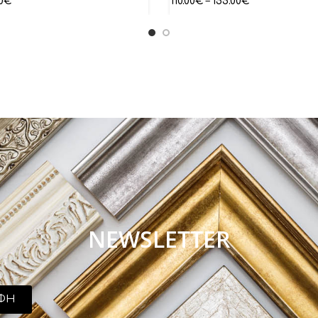
0
€
110.00
€
–
155.00
€
NEWSLETTER
ΦΗ