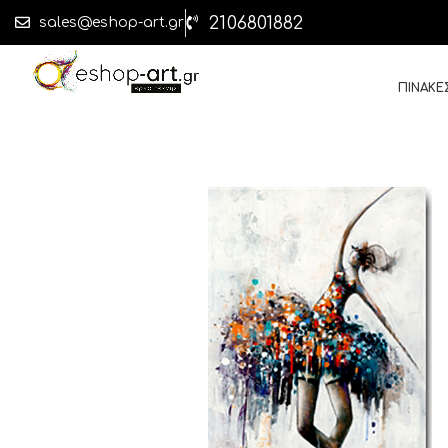
2106801882
sales@eshop-art.gr
ΠΙΝΑΚΕ