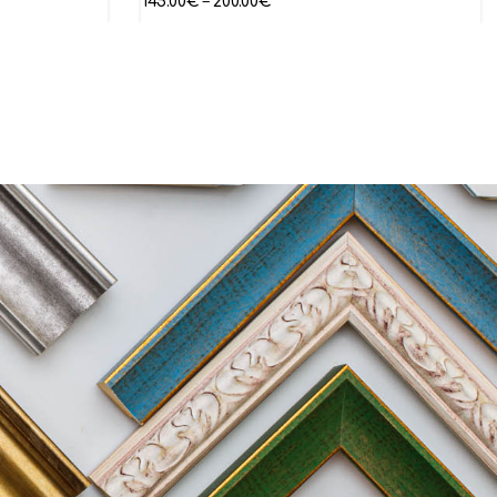
145.00
€
–
200.00
€