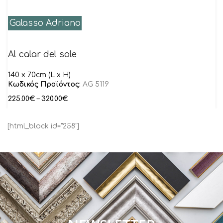
Galasso Adriano
Al calar del sole
140 x 70cm (L x H)
Κωδικός Προϊόντος:
AG 5119
225.00
€
–
320.00
€
[html_block id="258"]