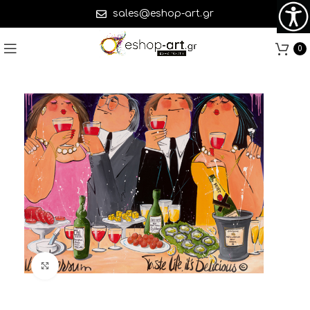
sales@eshop-art.gr
0
Click to enlarge