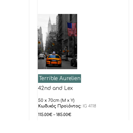
Terrible Aurelien
42nd and Lex
50 x 70cm (M x Y)
Κωδικός Προϊόντος:
IG 4118
115.00
€
–
185.00
€