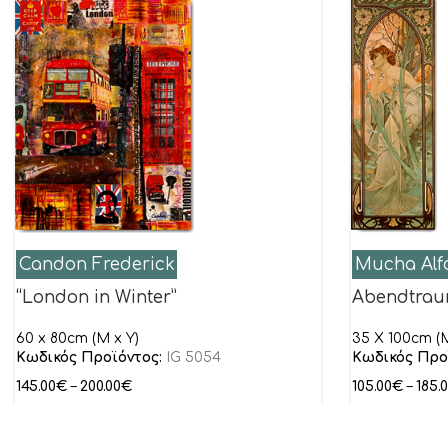
Candon Frederick
Mucha Alf
“London in Winter”
Abendtrau
60 x 80cm (M x Y)
35 X 100cm (M
Κωδικός Προϊόντος:
IG 5054
Κωδικός Προ
145.00
€
–
200.00
€
105.00
€
–
185.