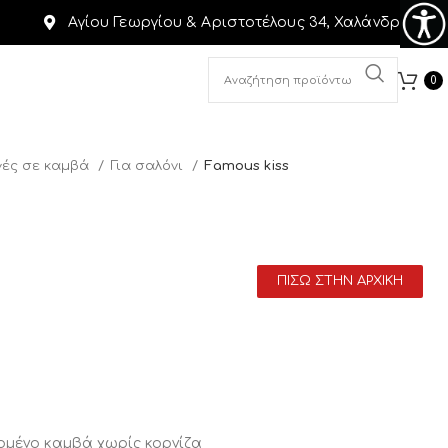
Αγίου Γεωργίου & Αριστοτέλους 34, Χαλάνδρι
0
ές σε καμβά
Για σαλόνι
Famous kiss
ΠΙΣΩ ΣΤΗΝ ΑΡΧΙΚΗ
ομένο καμβά χωρίς κορνίζα