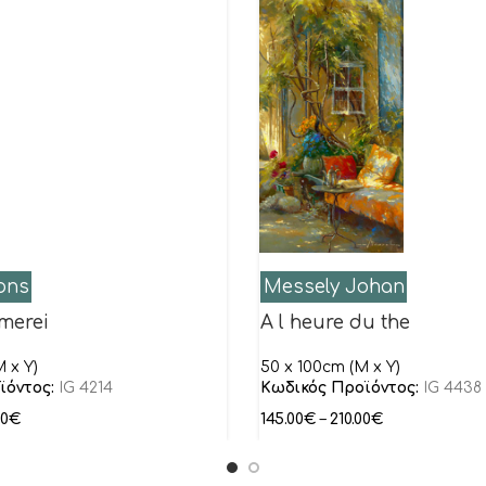
ons
Messely Johan
merei
A l heure du the
 x Y)
50 x 100cm (M x Y)
ϊόντος:
IG 4214
Κωδικός Προϊόντος:
IG 4438
00
€
145.00
€
–
210.00
€