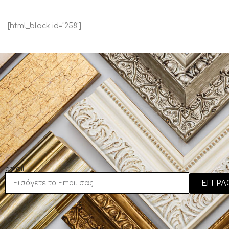
[html_block id="258"]
email
ΕΓΓΡΑ