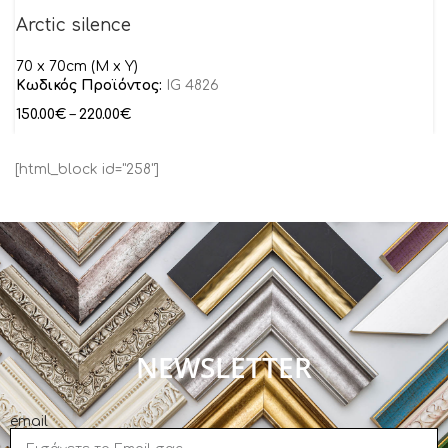
Arctic silence
70 x 70cm (M x Y)
Κωδικός Προϊόντος:
IG 4826
150.00
€
–
220.00
€
[html_block id="258"]
NEWSLETTER
email