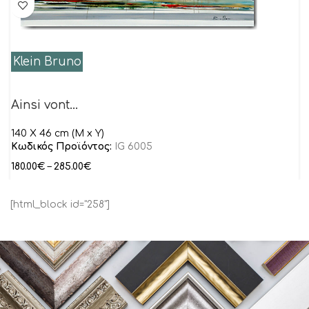
Klein Bruno
Ainsi vont…
140 X 46 cm (M x Y)
Κωδικός Προϊόντος:
IG 6005
180.00
€
–
285.00
€
[html_block id="258"]