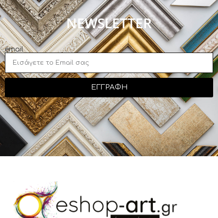
NEWSLETTER
email
ΕΓΓΡΑΦΗ