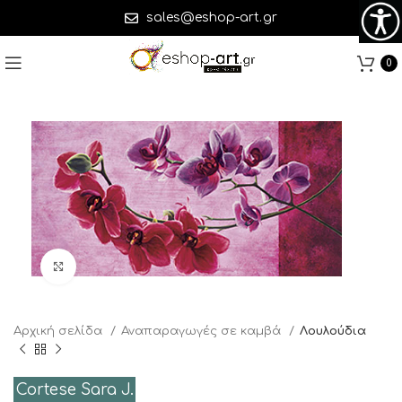
sales@eshop-art.gr
0
Click to enlarge
Αρχική σελίδα
Αναπαραγωγές σε καμβά
Λουλούδια
Cortese Sara J.