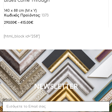
Blues Come Through
140 x 88 cm (M x Y)
Κωδικός Προϊόντος:
1373
290.00
€
–
415.00
€
[html_block id="258"]
NEWSLETTER
email