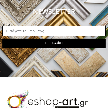
NEWSLETTER
email
ΕΓΓΡΑΦΗ