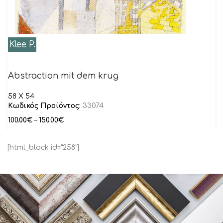
Klee P.
Abstraction mit dem krug
58 X 54
Κωδικός Προϊόντος:
33074
100.00
€
–
150.00
€
[html_block id="258"]