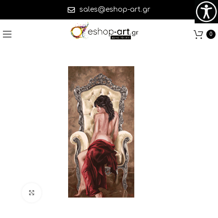
sales@eshop-art.gr
0
Click to enlarge