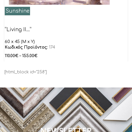
Sunshine
“Living II…”
60 x 45 (M x Y)
Κωδικός Προϊόντος:
174
110.00
€
–
155.00
€
[html_block id="258"]
NEWSLETTER