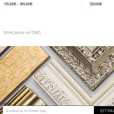
115.00
€
–
185.00
€
120.00
€
[html_block id="258"]
email
ΕΓΓΡΑ