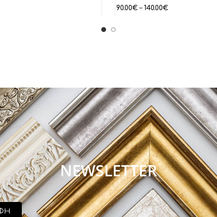
90.00
€
–
140.00
€
NEWSLETTER
ΦΗ