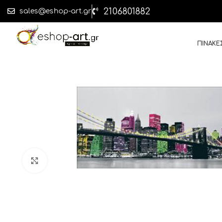
2106801882
sales@eshop-art.gr
ΠΙΝΑΚΕ
Click to enlarge