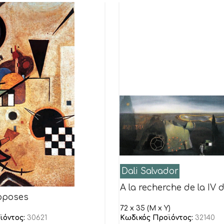
Dali Salvador
A la recherche de la IV
pposes
72 x 35 (M x Y)
ϊόντος:
30621
Κωδικός Προϊόντος:
32140