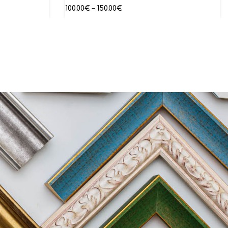
100.00
€
–
150.00
€